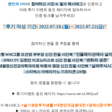
본인의 SNS
에
참여하신 사진 & 필수 해시태그
로 인증하고
아래 후기 이벤트 응모 페이지에 접속하셔서
인증 링크를 남겨주세요!
"후기 작성 기간: 2022.07.18.(월) ~ 2022.07.22(금)"
참여하신 분들 중 추첨을 통해
"인플레이션에서 살
은행 WM그룹 오건영 부부장 신간 친필 사인북
"변화와 생존"
- 3PRO TV 김한진 이코노미스트 신간 친필 사인북
"살려주식시
연세봄정신건강의학과의원 박종석 원장 신간 친필 사인북
- 스타벅스 아메리카노 기프티콘 (20명)
등의 경품을 팡팡팡-☆ 쏩니다!
▶ 후기이벤트 응모 페이지:
https://naver.me/xLS0QoaF
필수 해시태그:
#슬기로운투자생활 #대한민국금융대전 #경제신문이투
▶ SNS는 어느것이든 공개 계정이면 무관합니다.