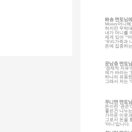
빠숑 멘토님에
Money머니해
하지만 무턱대
내가 머니를 
제게 있어 "'
'우리가족과 
돈에 집중하는
문남중 멘토님
'경제적 자유
제가 바라는 
하나의 유용한
그래서 저는 
쭈니맨 멘토님
돈이란 '권준
좋은건 나누는
가까운 이웃과
그로서 돈을 
'머니'입니다.