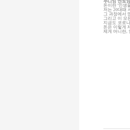
쭈니맘 멘토님
돈이란 '인생
저는 20대때
그 과정에서 
그리고 이 모
지금도 코로나
돈은 이렇게 
제게 머니란,