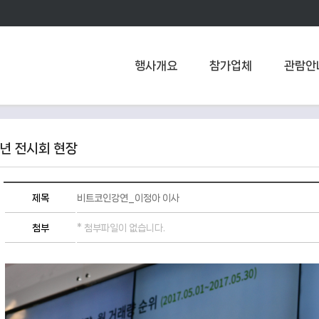
행사개요
참가업체
관람안
7년 전시회 현장
제목
비트코인강연_이정아 이사
첨부
* 첨부파일이 없습니다.